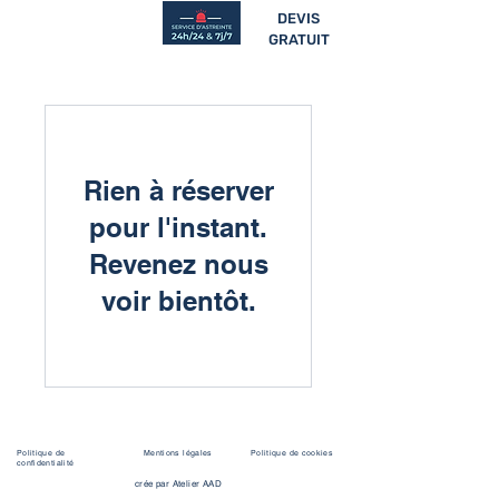
DEVIS
01 88 60 80 05
GRATUIT
Rien à réserver
pour l'instant.
Revenez nous
voir bientôt.
Politique de
Mentions légales
Politique de cookies
confidentialité
crée par Atelier AAD